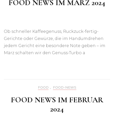
FOOD NEWS IM MÄRZ 2024
Ob schneller Kaffeegenuss, Ruckzuck-fertig-
Gerichte oder Gewürze, die im Handumdrehen
jedem Gericht eine besondere Note geben – im
März schalten wir den Genuss-Turbo a
FOOD
,
FOOD-NEWS
FOOD NEWS IM FEBRUAR
2024